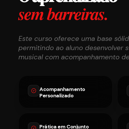
sem barreiras.
Este curso oferece uma base sólid
permitindo ao aluno desenvolver s
musical com acompanhamento de 
Acompanhamento
Personalizado
Prática em Conjunto